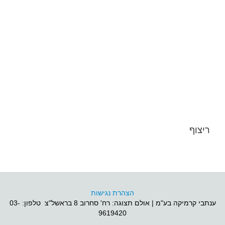
ריצוף
הצהרת נגישות
ענתבי קרמיקה בע"מ | אולם תצוגה: רח' סחרוב 8 בראשל"צ טלפון: 03-
9619420